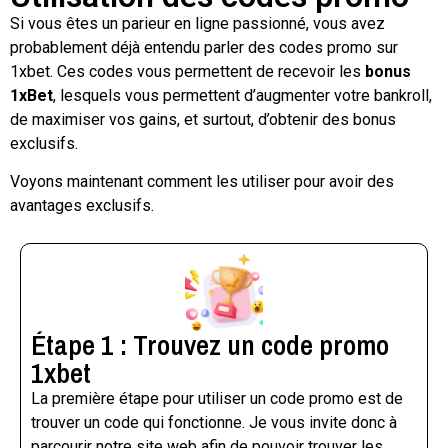
Si vous êtes un parieur en ligne passionné, vous avez
probablement déjà entendu parler des codes promo sur
1xbet. Ces codes vous permettent de recevoir les
bonus
1xBet
, lesquels vous permettent d’augmenter votre bankroll,
de maximiser vos gains, et surtout, d’obtenir des bonus
exclusifs.
Voyons maintenant comment les utiliser pour avoir des
avantages exclusifs.
Étape 1 : Trouvez un code promo
1xbet
La première étape pour utiliser un code promo est de
trouver un code qui fonctionne. Je vous invite donc à
parcourir notre site web afin de pouvoir trouver les