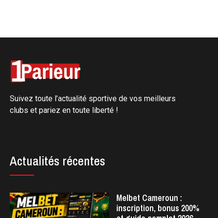
Suivez toute l’actualité sportive de vos meilleurs
clubs et pariez en toute liberté !
Actualités récentes
Melbet Cameroun :
inscription, bonus 200%