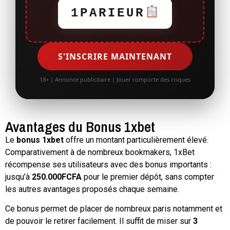
1PARIEUR
S'INSCRIRE MAINTENANT
18+ | Annonce publicitaire | Jouer comporte des risques
Avantages du Bonus 1xbet
Le
bonus 1xbet
offre un montant particulièrement élevé.
Comparativement à de nombreux bookmakers, 1xBet
récompense ses utilisateurs avec des bonus importants :
jusqu’à
250.000FCFA
pour le premier dépôt, sans compter
les autres avantages proposés chaque semaine.
Ce bonus permet de placer de nombreux paris notamment et
de pouvoir le retirer facilement. Il suffit de miser sur
3