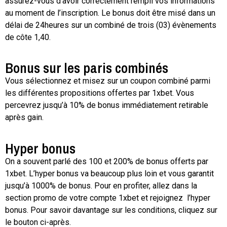
assurez-vous d’avoir correctement rempli vos informations
au moment de l’inscription. Le bonus doit être misé dans un
délai de 24heures sur un combiné de trois (03) évènements
de côte 1,40.
Bonus sur les paris combinés
Vous sélectionnez et misez sur un coupon combiné parmi
les différentes propositions offertes par 1xbet. Vous
percevrez jusqu’à 10% de bonus immédiatement retirable
après gain.
Hyper bonus
On a souvent parlé des 100 et 200% de bonus offerts par
1xbet. L’hyper bonus va beaucoup plus loin et vous garantit
jusqu’à 1000% de bonus. Pour en profiter, allez dans la
section promo de votre compte 1xbet et rejoignez l’hyper
bonus. Pour savoir davantage sur les conditions, cliquez sur
le bouton ci-après.