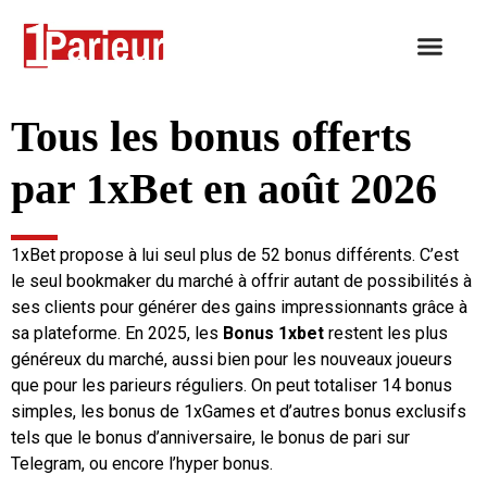
Tous les bonus offerts
par 1xBet en août 2026
1xBet propose à lui seul plus de 52 bonus différents. C’est
le seul bookmaker du marché à offrir autant de possibilités à
ses clients pour générer des gains impressionnants grâce à
sa plateforme. En 2025, les
Bonus 1xbet
restent les plus
généreux du marché, aussi bien pour les nouveaux joueurs
que pour les parieurs réguliers. On peut totaliser 14 bonus
simples, les bonus de 1xGames et d’autres bonus exclusifs
tels que le bonus d’anniversaire, le bonus de pari sur
Telegram, ou encore l’hyper bonus.