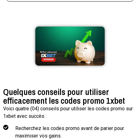
Quelques conseils pour utiliser
efficacement les codes promo 1xbet
Voici quatre (04) conseils pour utiliser les codes promo sur
1xbet avec succès :
Recherchez les codes promo avant de parier pour
maximiser vos gains.