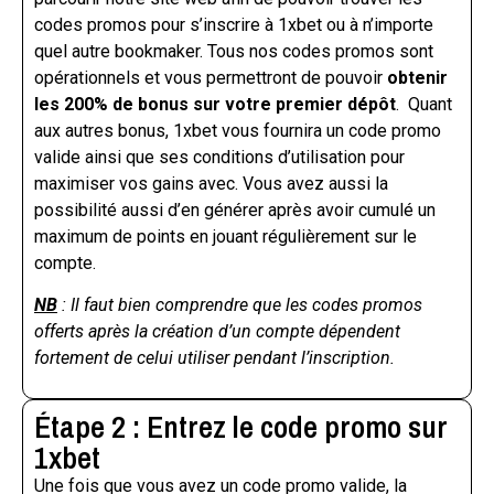
codes promos pour s’inscrire à 1xbet ou à n’importe
quel autre bookmaker. Tous nos codes promos sont
opérationnels et vous permettront de pouvoir
obtenir
les 200% de bonus sur votre premier dépôt
. Quant
aux autres bonus, 1xbet vous fournira un code promo
valide ainsi que ses conditions d’utilisation pour
maximiser vos gains avec. Vous avez aussi la
possibilité aussi d’en générer après avoir cumulé un
maximum de points en jouant régulièrement sur le
compte.
NB
: Il faut bien comprendre que les codes promos
offerts après la création d’un compte dépendent
fortement de celui utiliser pendant l’inscription.
Étape 2 : Entrez le code promo sur
1xbet
Une fois que vous avez un code promo valide, la