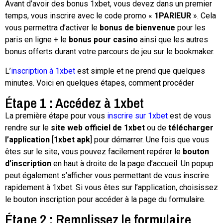
Avant d’avoir des bonus 1xbet, vous devez dans un premier
temps, vous inscrire avec le code promo «
1PARIEUR
». Cela
vous permettra d’activer le
bonus de bienvenue
pour les
paris en ligne + le
bonus pour casino
ainsi que les autres
bonus offerts durant votre parcours de jeu sur le bookmaker.
L’
inscription à 1xbet
est simple et ne prend que quelques
minutes. Voici en quelques étapes, comment procéder
Étape 1 : Accédez à 1xbet
La première étape pour vous
inscrire sur 1xbet
est de vous
rendre sur le
site web officiel de 1xbet
ou de
télécharger
l’application
[
1xbet apk
] pour démarrer. Une fois que vous
êtes sur le site, vous pouvez facilement repérer le
bouton
d’inscription
en haut à droite de la page d’accueil. Un popup
peut également s’afficher vous permettant de vous inscrire
rapidement à 1xbet. Si vous êtes sur l’application, choisissez
le bouton inscription pour accéder à la page du formulaire.
Étape 2 : Remplissez le formulaire