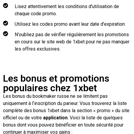
Lisez attentivement les conditions d'utilisation de
chaque code promo.
Utilisez les codes promo avant leur date d'expiration.
N'oubliez pas de vérifier régulièrement les promotions
en cours sur le site web de 1xbet pour ne pas manquer
les offres exclusives.
Les bonus et promotions
populaires chez 1xbet
Les bonus du bookmaker russe ne se limitent pas
uniquement à l’inscription du parieur. Vous trouverez la liste
complète des bonus 1xbet dans la section « promo » du site
officiel ou de votre
application
. Voici la liste de quelques
bonus dont vous pouvez bénéficier en toute sécurité pour
continuer à maximiser vos gains :