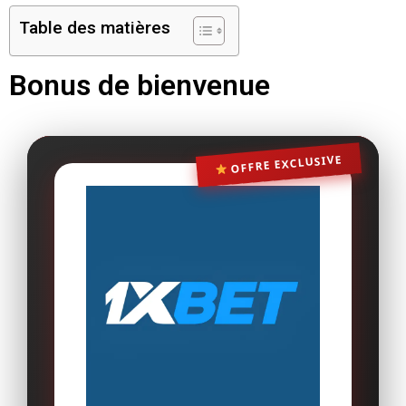
Table des matières
Bonus de bienvenue
OFFRE EXCLUSIVE