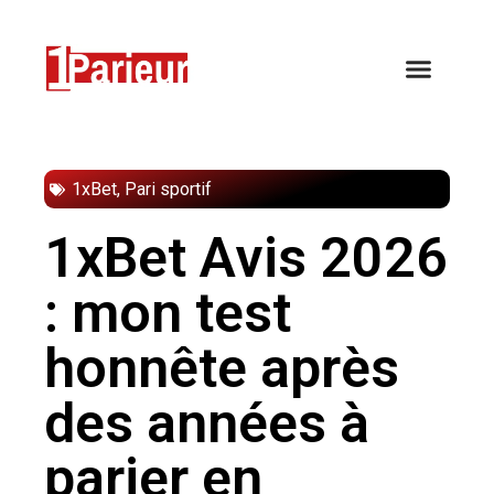
1xBet
,
Pari sportif
1xBet Avis 2026
: mon test
honnête après
des années à
parier en