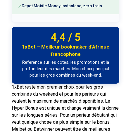
Depot Mobile Money instantane, zero frais
✓
4,4 / 5
1xBet – Meilleur bookmaker d’Afrique
francophone
Reference sur les cotes, les promotions et la
profondeur des marches. Mon choix principal
pour les gros combinés du week-end.
1xBet reste mon premier choix pour les gros
combinés du weekend et pour les parieurs qui
veulent le maximum de marchés disponibles. Le
Hyper Bonus est unique et change vraiment la donne
sur les longues séries. Pour un parieur débutant qui
veut quelque chose de plus simple sur le bonus,
Melbet ou Betwinner peuvent être de meilleures