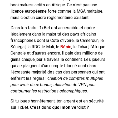
bookmakers actifs en Afrique. Ce n’est pas une
licence européenne forte comme la MGA maltaise,
mais c’est un cadre réglementaire existant.
Dans les faits : 1xBet est accessible et opère
légalement dans la majorité des pays africains
francophones dont la Côte d’Ivoire, le Cameroun, le
Sénégal, la RDC, le Mali, le
Bénin
, le Tchad, l’Afrique
Centrale et d’autres encore. Il paie des millions de
gains chaque jour à travers le continent. Les joueurs
qui se plaignent d’un compte bloqué sont dans
l’écrasante majorité des cas des personnes qui ont
enfreint les règles :
création de comptes multiples
pour avoir deux bonus, utilisation de VPN pour
contourner les restrictions géographiques
.
Si tu joues honnêtement, ton argent est en sécurité
sur 1xBet.
C’est donc quoi mon verdict ?