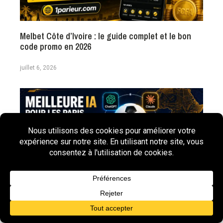
Melbet Côte d’Ivoire : le guide complet et le bon
code promo en 2026
juillet 6, 2026
Meilleure IA pour les paris sportifs en 2026 : le
comparatif honnête