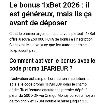
Le bonus 1xBet 2026 : il
est généreux, mais lis ça
avant de déposer
C’est le premier argument que tu vois partout : 1xBet
offre jusqu’à 250 000 FCFA de bonus à l’inscription.
C’est vrai. Mais voilà ce que les autres sites ne
t’expliquent pas.
Comment activer le bonus avec le
code promo 1PARIEUR ?
L’activation est simple. Lors de ton inscription, tu
saisis le code promo 1PARIEUR dans le champ
dédié. Tu effectues ensuite ton premier dépôt à
partir de 500 XOF via Orange Money ou autre moyen
de ton choix et 1xBet double la mise jusqu’à 250