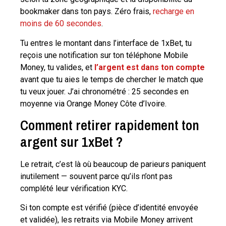
bookmaker dans ton pays. Zéro frais,
recharge en
moins de 60 secondes
.
Tu entres le montant dans l’interface de 1xBet, tu
reçois une notification sur ton téléphone Mobile
Money, tu valides, et
l’argent est dans ton compte
avant que tu aies le temps de chercher le match que
tu veux jouer. J’ai chronométré : 25 secondes en
moyenne via Orange Money Côte d’Ivoire.
Comment retirer rapidement ton
argent sur 1xBet ?
Le retrait, c’est là où beaucoup de parieurs paniquent
inutilement — souvent parce qu’ils n’ont pas
complété leur vérification KYC.
Si ton compte est vérifié (pièce d’identité envoyée
et validée), les retraits via Mobile Money arrivent