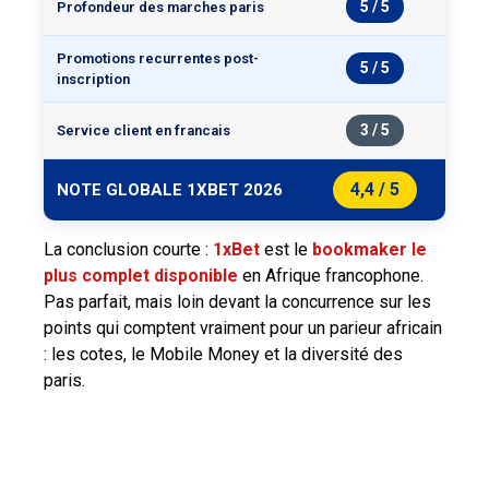
5 / 5
Profondeur des marches paris
Promotions recurrentes post-
5 / 5
inscription
3 / 5
Service client en francais
4,4 / 5
NOTE GLOBALE 1XBET 2026
La conclusion courte :
1xBet
est le
bookmaker le
plus complet disponible
en Afrique francophone.
Pas parfait, mais loin devant la concurrence sur les
points qui comptent vraiment pour un parieur africain
: les cotes, le Mobile Money et la diversité des
paris.