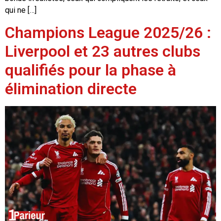
qui ne […]
Champions League 2025/26 :
Liverpool et 23 autres clubs
qualifiés pour la phase à
élimination directe