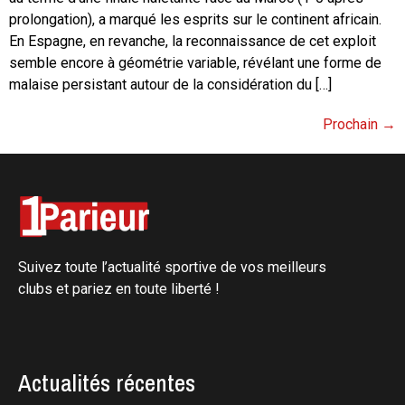
prolongation), a marqué les esprits sur le continent africain.
En Espagne, en revanche, la reconnaissance de cet exploit
semble encore à géométrie variable, révélant une forme de
malaise persistant autour de la considération du […]
Prochain
→
Suivez toute l’actualité sportive de vos meilleurs
clubs et pariez en toute liberté !
Actualités récentes