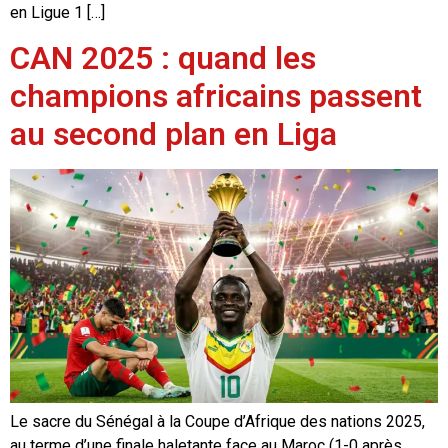
en Ligue 1 […]
CAN 2025 : quand les
champions africains passent
au second plan en Liga
Le sacre du Sénégal à la Coupe d’Afrique des nations 2025,
au terme d’une finale haletante face au Maroc (1-0 après