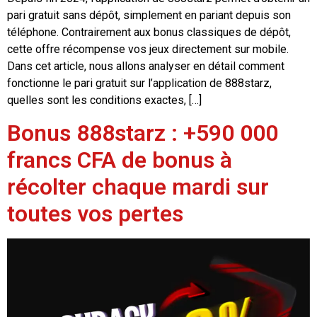
pari gratuit sans dépôt, simplement en pariant depuis son
téléphone. Contrairement aux bonus classiques de dépôt,
cette offre récompense vos jeux directement sur mobile.
Dans cet article, nous allons analyser en détail comment
fonctionne le pari gratuit sur l’application de 888starz,
quelles sont les conditions exactes, […]
Bonus 888starz : +590 000
francs CFA de bonus à
récolter chaque mardi sur
toutes vos pertes