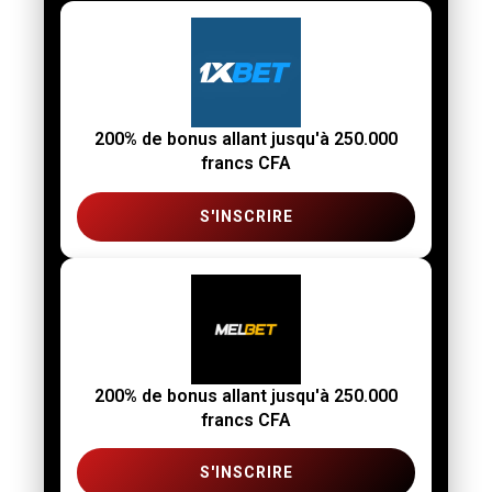
200% de bonus allant jusqu'à 250.000
francs CFA
S'INSCRIRE
200% de bonus allant jusqu'à 250.000
francs CFA
S'INSCRIRE