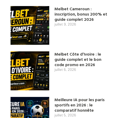
Melbet Cameroun :
inscription, bonus 200% et
guide complet 2026
juillet 9, 2026
Melbet Côte d’Ivoire : le
guide complet et le bon
code promo en 2026
juillet 6, 2026
Meilleure IA pour les paris
sportifs en 2026 : le
comparatif honnête
juillet 5, 2026