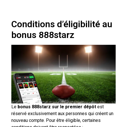
Conditions d’éligibilité au
bonus 888starz
Le
bonus 888starz sur le premier dépôt
est
réservé exclusivement aux personnes qui créent un
nouveau compte. Pour être éligible, certaines