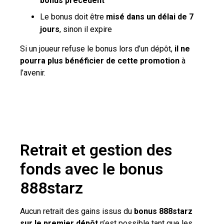
bonus précédent
Le bonus doit être
misé dans un délai de 7
jours
, sinon il expire
Si un joueur refuse le bonus lors d’un dépôt,
il ne
pourra plus bénéficier de cette promotion
à
l’avenir.
Retrait et gestion des
fonds avec le bonus
888starz
Aucun retrait des gains issus du
bonus 888starz
sur le premier dépôt
n’est possible tant que les