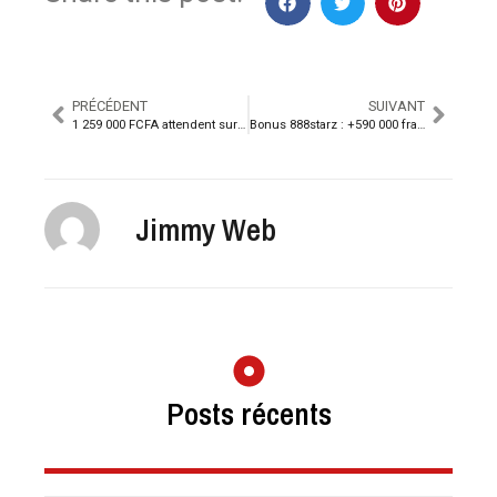
PRÉCÉDENT
SUIVANT
1 259 000 FCFA attendent sur 888starz Bénin : inscription, code promo, bonus
Bonus 888starz : +590 000 francs CFA de bonus à récolter chaque mardi sur toutes vos pertes
Jimmy Web
Posts récents