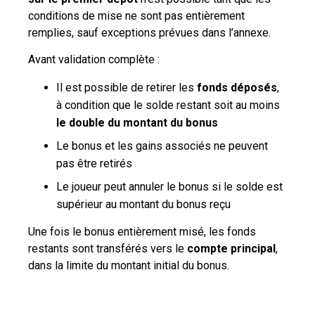
conditions de mise ne sont pas entièrement
remplies, sauf exceptions prévues dans l’annexe.
Avant validation complète :
Il est possible de retirer les
fonds déposés
,
à condition que le solde restant soit au moins
le double du montant du bonus
Le bonus et les gains associés ne peuvent
pas être retirés
Le joueur peut annuler le bonus si le solde est
supérieur au montant du bonus reçu
Une fois le bonus entièrement misé, les fonds
restants sont transférés vers le
compte principal
,
dans la limite du montant initial du bonus.