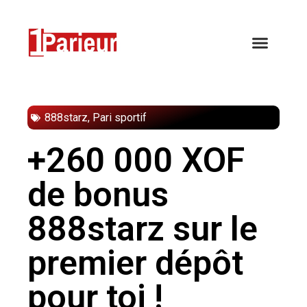
888starz
,
Pari sportif
+260 000 XOF
de bonus
888starz sur le
premier dépôt
pour toi !