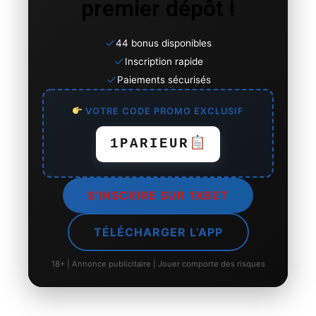
premier dépôt !
✓
44 bonus disponibles
✓
Inscription rapide
✓
Paiements sécurisés
VOTRE CODE PROMO EXCLUSIF
1PARIEUR
S’INSCRIRE SUR 1XBET
TÉLÉCHARGER L’APP
18+ | Annonce publicitaire | Jouer comporte des risques