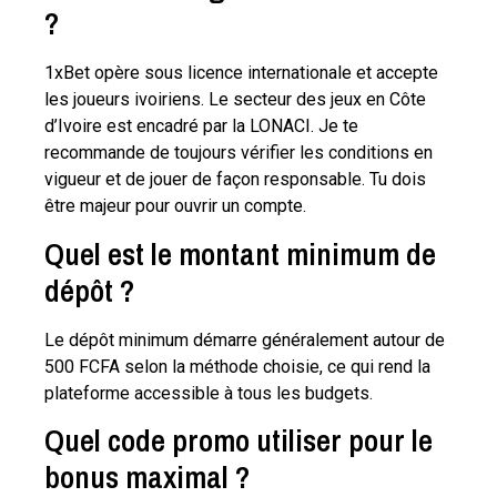
?
1xBet opère sous licence internationale et accepte
les joueurs ivoiriens. Le secteur des jeux en Côte
d’Ivoire est encadré par la LONACI. Je te
recommande de toujours vérifier les conditions en
vigueur et de jouer de façon responsable. Tu dois
être majeur pour ouvrir un compte.
Quel est le montant minimum de
dépôt ?
Le dépôt minimum démarre généralement autour de
500 FCFA selon la méthode choisie, ce qui rend la
plateforme accessible à tous les budgets.
Quel code promo utiliser pour le
bonus maximal ?