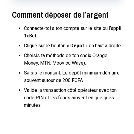
Comment déposer de l’argent
Connecte-toi à ton compte sur le site ou l’appli
1xBet.
Clique sur le bouton «
Dépôt
» en haut à droite.
Choisis ta méthode de ton choix Orange
Money, MTN, Moov ou Wave).
Saisis le montant. Le dépôt minimum démarre
souvent autour de 200 FCFA.
Valide la transaction côté opérateur avec ton
code PIN et les fonds arrivent en quelques
minutes.