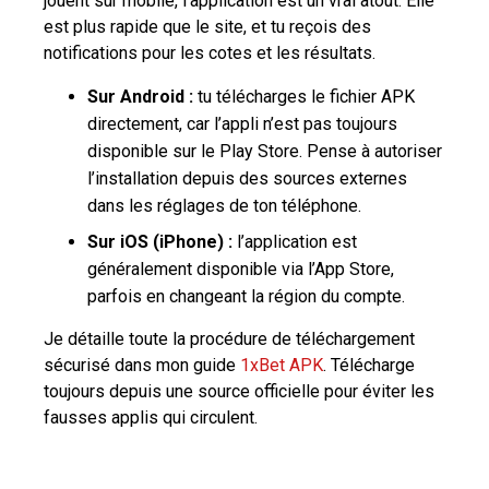
jouent sur mobile, l’application est un vrai atout. Elle
est plus rapide que le site, et tu reçois des
notifications pour les cotes et les résultats.
Sur Android :
tu télécharges le fichier APK
directement, car l’appli n’est pas toujours
disponible sur le Play Store. Pense à autoriser
l’installation depuis des sources externes
dans les réglages de ton téléphone.
Sur iOS (iPhone) :
l’application est
généralement disponible via l’App Store,
parfois en changeant la région du compte.
Je détaille toute la procédure de téléchargement
sécurisé dans mon guide
1xBet APK
. Télécharge
toujours depuis une source officielle pour éviter les
fausses applis qui circulent.