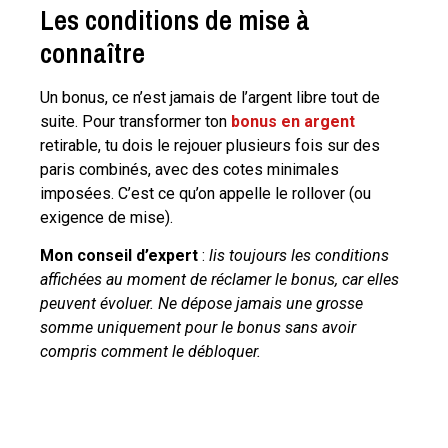
Les conditions de mise à
connaître
Un bonus, ce n’est jamais de l’argent libre tout de
suite. Pour transformer ton
bonus en argent
retirable, tu dois le rejouer plusieurs fois sur des
paris combinés, avec des cotes minimales
imposées. C’est ce qu’on appelle le rollover (ou
exigence de mise).
Mon conseil d’expert
:
lis toujours les conditions
affichées au moment de réclamer le bonus, car elles
peuvent évoluer. Ne dépose jamais une grosse
somme uniquement pour le bonus sans avoir
compris comment le débloquer.