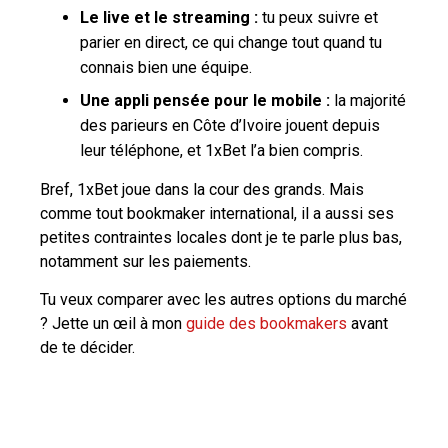
Le live et le streaming :
tu peux suivre et
parier en direct, ce qui change tout quand tu
connais bien une équipe.
Une appli pensée pour le mobile :
la majorité
des parieurs en Côte d’Ivoire jouent depuis
leur téléphone, et 1xBet l’a bien compris.
Bref, 1xBet joue dans la cour des grands. Mais
comme tout bookmaker international, il a aussi ses
petites contraintes locales dont je te parle plus bas,
notamment sur les paiements.
Tu veux comparer avec les autres options du marché
? Jette un œil à mon
guide des bookmakers
avant
de te décider.