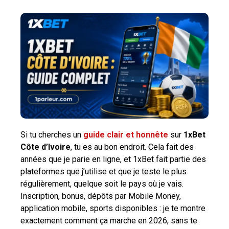
Si tu cherches un
guide clair et honnête
sur
1xBet
Côte d’Ivoire
, tu es au bon endroit. Cela fait des
années que je parie en ligne, et 1xBet fait partie des
plateformes que j’utilise et que je teste le plus
régulièrement, quelque soit le pays où je vais.
Inscription, bonus, dépôts par Mobile Money,
application mobile, sports disponibles : je te montre
exactement comment ça marche en 2026, sans te