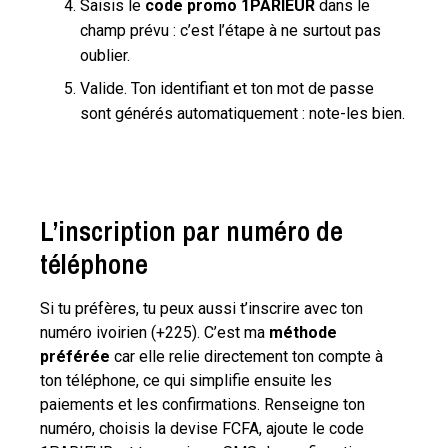
Saisis le
code promo 1PARIEUR
dans le
champ prévu : c’est l’étape à ne surtout pas
oublier.
Valide. Ton identifiant et ton mot de passe
sont générés automatiquement : note-les bien.
L’inscription par numéro de
téléphone
Si tu préfères, tu peux aussi t’inscrire avec ton
numéro ivoirien (+225). C’est ma
méthode
préférée
car elle relie directement ton compte à
ton téléphone, ce qui simplifie ensuite les
paiements et les confirmations. Renseigne ton
numéro, choisis la devise FCFA, ajoute le code