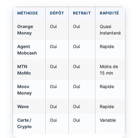
MÉTHODE
DÉPÔT
RETRAIT
RAPIDITÉ
Orange
Oui
Oui
Quasi
Money
instantané
Agent
Oui
Oui
Rapide
Mobcash
MTN
Oui
Oui
Moins de
MoMo
15 min
Moov
Oui
Oui
Rapide
Money
Wave
Oui
Oui
Rapide
Carte /
Oui
Oui
Variable
Crypto