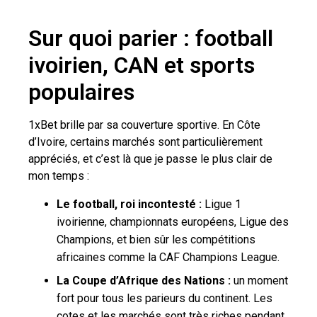
Sur quoi parier : football
ivoirien, CAN et sports
populaires
1xBet brille par sa couverture sportive. En Côte
d’Ivoire, certains marchés sont particulièrement
appréciés, et c’est là que je passe le plus clair de
mon temps :
Le football, roi incontesté :
Ligue 1
ivoirienne, championnats européens, Ligue des
Champions, et bien sûr les compétitions
africaines comme la CAF Champions League.
La Coupe d’Afrique des Nations :
un moment
fort pour tous les parieurs du continent. Les
cotes et les marchés sont très riches pendant