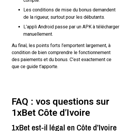
compte.
Les conditions de mise du bonus demandent
de la rigueur, surtout pour les débutants.
L’appli Android passe par un APK à télécharger
manuellement.
Au final, les points forts l’emportent largement, à
condition de bien comprendre le fonctionnement
des paiements et du bonus. C’est exactement ce
que ce guide t’apporte.
FAQ : vos questions sur
1xBet Côte d’Ivoire
1xBet est-il légal en Côte d’Ivoire