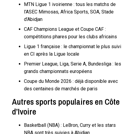
MTN Ligue 1 ivoirienne : tous les matchs de
l’ASEC Mimosas, Africa Sports, SOA, Stade
d’Abidjan
CAF Champions League et Coupe CAF :
compétitions phares pour les clubs africains
Ligue 1 française : le championnat le plus suivi
en CI après la Ligue locale
Premier League, Liga, Serie A, Bundesliga : les
grands championnats européens
Coupe du Monde 2026 : déjà disponible avec
des centaines de marchés de paris
Autres sports populaires en Côte
d’Ivoire
Basketball (NBA) : LeBron, Curry et les stars
NBA sont très suivies à Abidjan