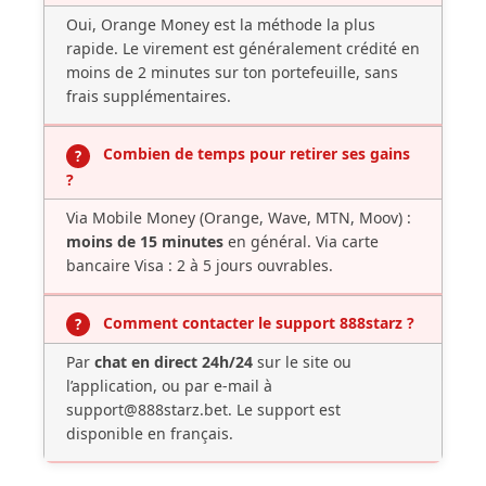
Oui, Orange Money est la méthode la plus
rapide. Le virement est généralement crédité en
moins de 2 minutes sur ton portefeuille, sans
frais supplémentaires.
Combien de temps pour retirer ses gains
?
?
Via Mobile Money (Orange, Wave, MTN, Moov) :
moins de 15 minutes
en général. Via carte
bancaire Visa : 2 à 5 jours ouvrables.
Comment contacter le support 888starz ?
?
Par
chat en direct 24h/24
sur le site ou
l’application, ou par e-mail à
support@888starz.bet. Le support est
disponible en français.