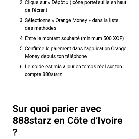
Clique sur « Dépôt » (icône portefeuille en haut
de l’écran)
Sélectionne « Orange Money » dans la liste
des méthodes
Entre le montant souhaité (minimum 500 XOF)
Confirme le paiement dans l’application Orange
Money depuis ton téléphone
Le solde est mis à jour en temps réel sur ton
compte 888starz
Sur quoi parier avec
888starz en Côte d’Ivoire
?