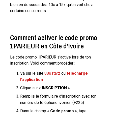
bien en dessous des 10x à 15x qu’on voit chez
certains concurrents.
Comment activer le code promo
1PARIEUR en Côte d’Ivoire
Le code promo 1PARIEUR s’active lors de ton
inscription. Voici comment procéder :
Va sur le site
888starz
ou
télécharge
l’application
Clique sur «
INSCRIPTION
»
Remplis le formulaire d’inscription avec ton
numéro de téléphone ivoirien (+225)
Dans le champ «
Code promo
», tape