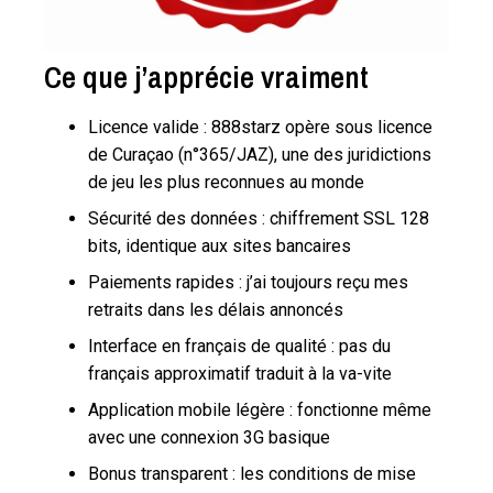
Ce que j’apprécie vraiment
Licence valide : 888starz opère sous licence
de Curaçao (n°365/JAZ), une des juridictions
de jeu les plus reconnues au monde
Sécurité des données : chiffrement SSL 128
bits, identique aux sites bancaires
Paiements rapides : j’ai toujours reçu mes
retraits dans les délais annoncés
Interface en français de qualité : pas du
français approximatif traduit à la va-vite
Application mobile légère : fonctionne même
avec une connexion 3G basique
Bonus transparent : les conditions de mise