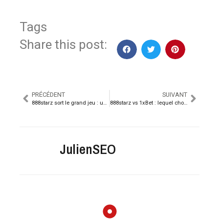
Tags
Share this post:
PRÉCÉDENT
SUIVANT
888starz sort le grand jeu : un bonus anniversaire à ne pas manquer pour les parieurs
888starz vs 1xBet : lequel choisir en Afrique en 2026 ?
JulienSEO