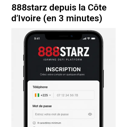
888starz depuis la Côte
d’Ivoire (en 3 minutes)