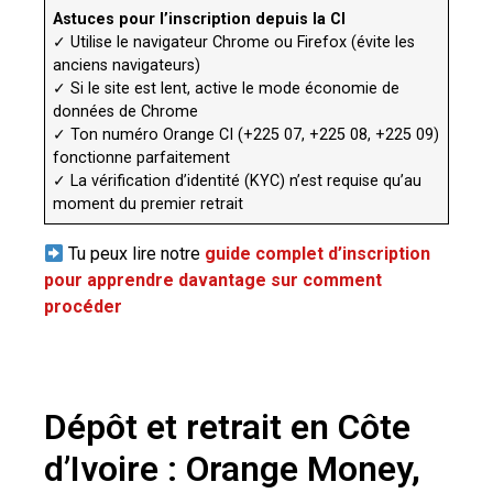
Astuces pour l’inscription depuis la CI
✓ Utilise le navigateur Chrome ou Firefox (évite les
anciens navigateurs)
✓ Si le site est lent, active le mode économie de
données de Chrome
✓ Ton numéro Orange CI (+225 07, +225 08, +225 09)
fonctionne parfaitement
✓ La vérification d’identité (KYC) n’est requise qu’au
moment du premier retrait
Tu peux lire notre
guide complet d’inscription
pour apprendre davantage sur comment
procéder
Dépôt et retrait en Côte
d’Ivoire : Orange Money,