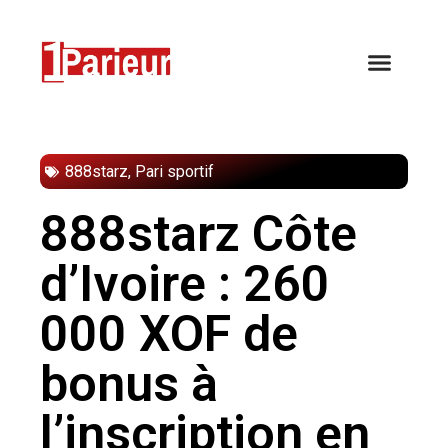
888starz
,
Pari sportif
888starz Côte
d’Ivoire : 260
000 XOF de
bonus à
l’inscription en