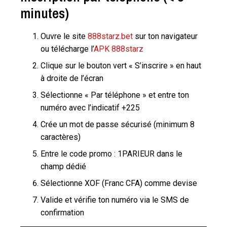
minutes)
Ouvre le site
888starz.bet
sur ton navigateur
ou télécharge l’
APK 888starz
Clique sur le bouton vert « S’inscrire » en haut
à droite de l’écran
Sélectionne « Par téléphone » et entre ton
numéro avec l’indicatif +225
Crée un mot de passe sécurisé (minimum 8
caractères)
Entre le code promo : 1PARIEUR dans le
champ dédié
Sélectionne XOF (Franc CFA) comme devise
Valide et vérifie ton numéro via le SMS de
confirmation