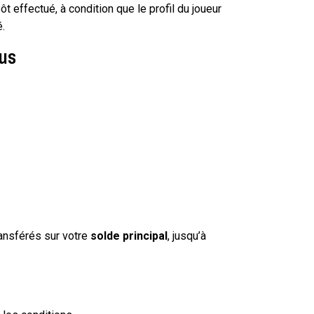
 effectué, à condition que le profil du joueur
.
nus
ransférés sur votre
solde principal
, jusqu’à