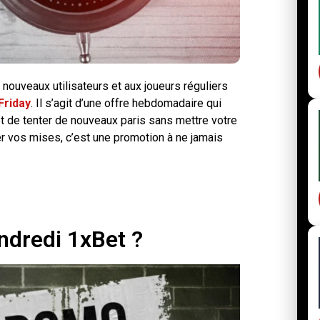
 nouveaux utilisateurs et aux joueurs réguliers
Friday
. Il s’agit d’une offre hebdomadaire qui
 de tenter de nouveaux paris sans mettre votre
er vos mises, c’est une promotion à ne jamais
ndredi 1xBet ?