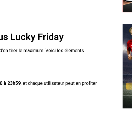
us Lucky Friday
’en tirer le maximum. Voici les éléments
0 à 23h59
, et chaque utilisateur peut en profiter