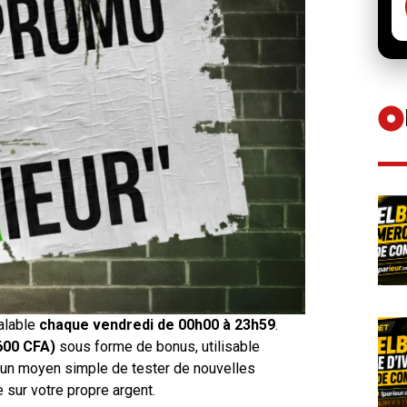
alable
chaque vendredi de 00h00 à 23h59
.
 600 CFA)
sous forme de bonus, utilisable
 un moyen simple de tester de nouvelles
 sur votre propre argent.