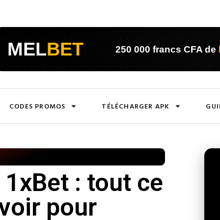
MEL
BET
250 000 francs CFA de
CODES PROMOS
TÉLÉCHARGER APK
GUI
1xBet : tout ce
voir pour