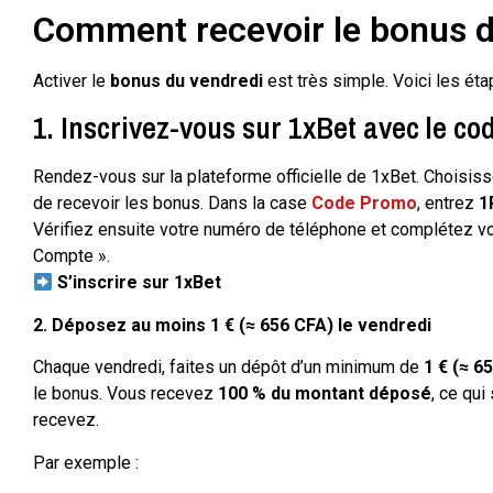
Comment recevoir le bonus d
Activer le
bonus du vendredi
est très simple. Voici les éta
1. Inscrivez-vous sur 1xBet avec le 
Rendez-vous sur la plateforme officielle de 1xBet. Choisiss
de recevoir les bonus. Dans la case
Code Promo
, entrez
1
Vérifiez ensuite votre numéro de téléphone et complétez v
Compte ».
S’inscrire sur 1xBet
2. Déposez au moins 1 € (≈ 656 CFA) le vendredi
Chaque vendredi, faites un dépôt d’un minimum de
1 € (≈ 6
le bonus. Vous recevez
100 % du montant déposé
, ce qui
recevez.
Par exemple :