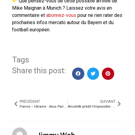
Que pensez-vous de cette possible arrivée de
Mike Maignan à Munich ? Laissez votre avis en
commentaire et
abonnez-vous
pour ne rien rater des
prochaines infos mercato autour du Bayern et du
football européen.
Tags
Share this post:
PRÉCÉDENT
SUIVANT
France – Ukraine : deux Parisiens titulaires pour décrocher le billet du Mondial
Ancelotti prédit l’impossible : Cristiano Ronaldo atteindra les 1000 buts selon lui